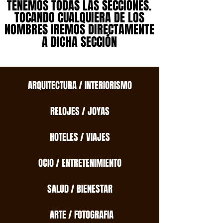
TENEMOS TODAS LAS SECCIONES.
TENEMOS TODAS LAS SECCIONES.
TOCANDO CUALQUIERA DE LOS
TOCANDO CUALQUIERA DE LOS
NOMBRES IREMOS DIRECTAMENTE
NOMBRES IREMOS DIRECTAMENTE
A DICHA SECCIÓN
A DICHA SECCIÓN
ARQUITECTURA / INTERIORISMO
RELOJES / JOYAS
HOTELES / VIAJES
OCIO / ENTRETENIMIENTO
SALUD / BIENESTAR
ARTE / FOTOGRAFIA