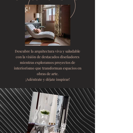
Descubre la arquitectura viva y saludable
con la visión de destacados diseñadores
mientras exploramos proyectos de
interiorismo que transforman espacios en
obras de arte.
​¡Adéntrate y déjate inspirar!