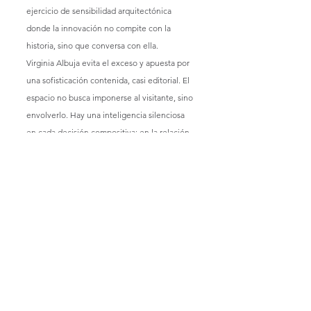
ejercicio de sensibilidad arquitectónica 
donde la innovación no compite con la 
historia, sino que conversa con ella.
Virginia Albuja evita el exceso y apuesta por 
una sofisticación contenida, casi editorial. El 
espacio no busca imponerse al visitante, sino 
envolverlo. Hay una inteligencia silenciosa 
en cada decisión compositiva: en la relación 
entre piedra y metal, en la acústica 
controlada, en las transparencias y en la 
manera en que la tecnología desaparece 
para dejar paso a la emoción.