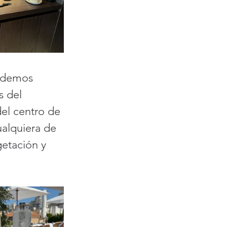
odemos 
s del 
del centro de 
alquiera de 
etación y 