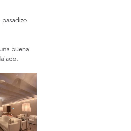
n pasadizo 
 una buena 
lajado. 