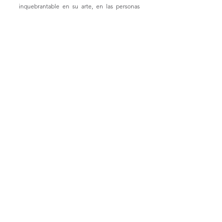
inquebrantable en su arte, en las personas 
que le rodean y en el sentido profundo de su 
vocación.
Se muestra a un hombre que abraza la vida 
con curiosidad, que alterna momentos de 
ensayo riguroso con cenas familiares, paseos 
con amigos, anticipando cada nuevo 
amanecer como una partitura por descifrar.