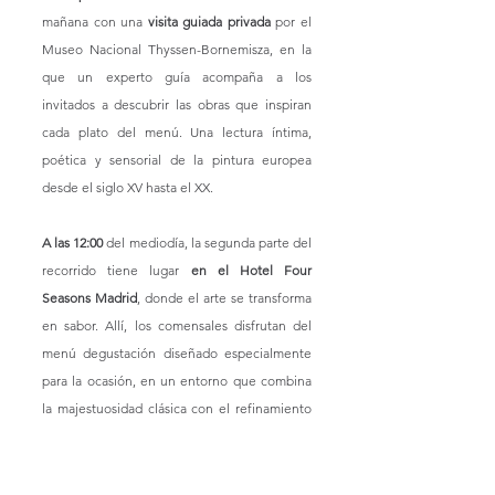
mañana con una 
visita guiada privada
 por el 
Museo Nacional Thyssen-Bornemisza, en la 
que un experto guía acompaña a los 
invitados a descubrir las obras que inspiran 
cada plato del menú. Una lectura íntima, 
poética y sensorial de la pintura europea 
desde el siglo XV hasta el XX.
A las 12:00 
del mediodía, la segunda parte del 
recorrido tiene lugar 
en el Hotel Four 
Seasons Madrid
, donde el arte se transforma 
en sabor. Allí, los comensales disfrutan del 
menú degustación diseñado especialmente 
para la ocasión, en un entorno que combina 
la majestuosidad clásica con el refinamiento 
contemporáneo.
Es un viaje que va del ojo al paladar, del 