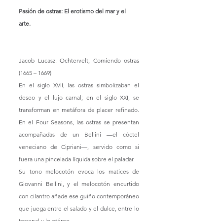
Pasión de ostras: El erotismo del mar y el 
arte. 
Jacob Lucasz. Ochtervelt, Comiendo ostras 
(1665 – 1669)
En el siglo XVII, las ostras simbolizaban el 
deseo y el lujo carnal; en el siglo XXI, se 
transforman en metáfora de placer refinado. 
En el Four Seasons, las ostras se presentan 
acompañadas de un Bellini —el cóctel 
veneciano de Cipriani—, servido como si 
fuera una pincelada líquida sobre el paladar.
Su tono melocotón evoca los matices de 
Giovanni Bellini, y el melocotón encurtido 
con cilantro añade ese guiño contemporáneo 
que juega entre el salado y el dulce, entre lo 
terrenal y lo etéreo.