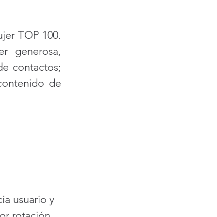
jer TOP 100. 
r generosa, 
e contactos; 
contenido de 
ia usuario y 
r rotación 