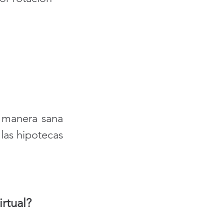
 manera sana 
as hipotecas 
irtual?