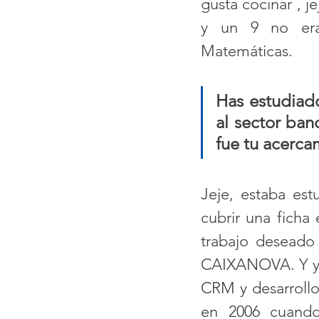
gusta cocinar , j
y un 9 no era 
Matemáticas.
Has estudiado
al sector ban
fue tu acerca
Jeje, estaba est
cubrir una ficha
trabajo deseado 
CAIXANOVA. Y ya 
CRM y desarrollo
en 2006 cuando