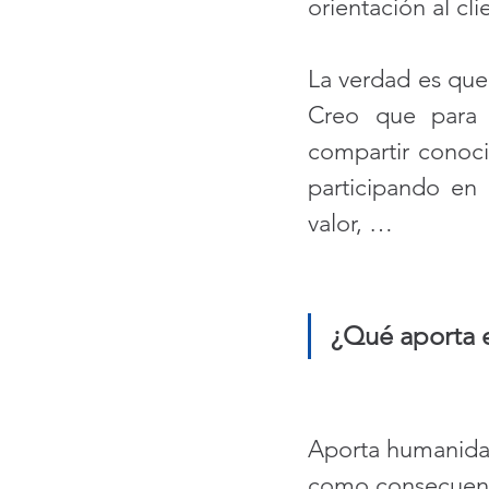
orientación al cli
La verdad es que
Creo que para p
compartir conoci
participando en 
valor, …
¿Qué aporta e
Aporta humanidad,
como consecuenci