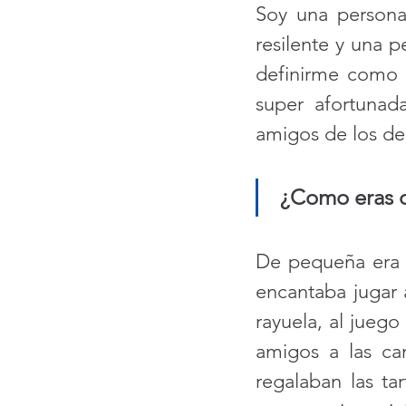
Soy una persona
resilente y una p
definirme como 
super afortunad
amigos de los de
 ¿Como eras
De pequeña era l
encantaba jugar a
rayuela, al jueg
amigos a las ca
regalaban las tar