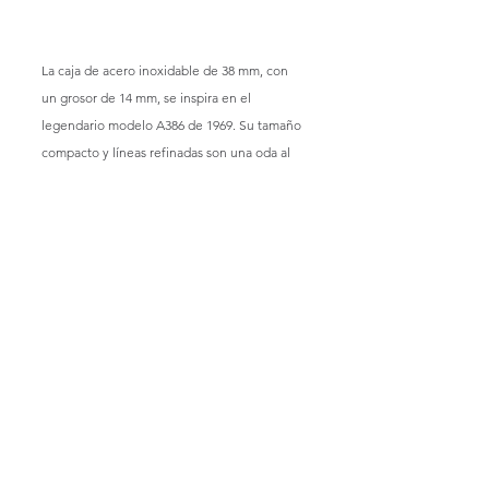
La caja de acero inoxidable de 38 mm, con 
un grosor de 14 mm, se inspira en el 
legendario modelo A386 de 1969. Su tamaño 
compacto y líneas refinadas son una oda al 
diseño vintage, mientras que el cristal de 
zafiro abombado y los pulsadores tipo bomba 
refuerzan su carácter clásico.
Este modelo es resistente al agua hasta 5 
ATM, adecuado para el uso cotidiano, 
aunque claramente diseñado para brillar en 
ocasiones especiales. Viene acompañado de 
una correa de piel de becerro azul y un 
brazalete de acero inoxidable, ambos con 
cierres desplegables, asegurando estilo y 
versatilidad.