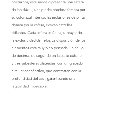
nocturnos, este modelo presenta una esfera 
de lapislázuli, una piedra preciosa famosa por 
su color azul intenso, las inclusiones de pirita 
dorada por la esfera, evocan estrellas 
titilantes. Cada esfera es única, subrayando 
la exclusividad del reloj. La disposición de los 
elementos está muy bien pensada, un anillo 
de décimas de segundo en la parte exterior 
y tres subesferas plateadas, con un grabado 
circular concéntrico, que contrastan con la 
profundidad del azul, garantizando una 
legibilidad impecable.