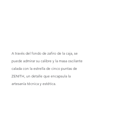
A través del fondo de zafiro de la caja, se 
puede admirar su calibre y la masa oscilante 
calada con la estrella de cinco puntas de 
ZENITH, un detalle que encapsula la 
artesanía técnica y estética.