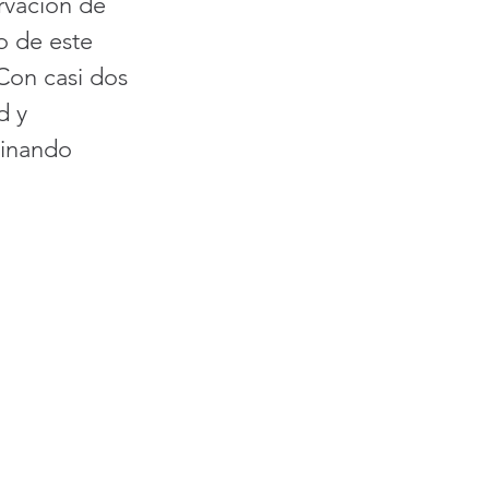
ervación de 
o de este 
Con casi dos 
d y 
binando 