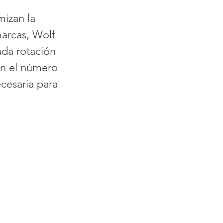
izan la 
arcas, Wolf 
ada rotación 
an el número 
cesaria para 