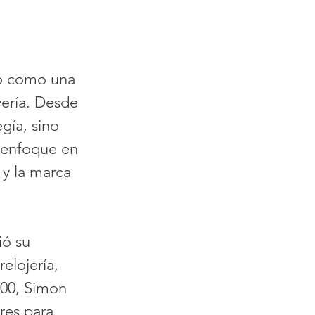
ó como una 
yería. Desde 
gía, sino 
e enfoque en 
y la marca 
ó su 
elojería, 
000, Simon 
res para 