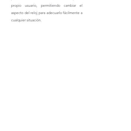
propio usuario, permitiendo cambiar el 
aspecto del reloj para adecuarlo fácilmente a 
cualquier situación. 
La esfera de cristal de zafiro, con índices de 
oro blanco de 18 quilates aplicados y 
realzados con Super-Luminova® azul, logra 
un equilibrio perfecto entre legibilidad y 
sofisticación. Los contadores azules 