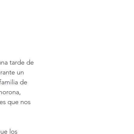
una tarde de 
rante un 
familia de 
morona, 
es que nos 
ue los 