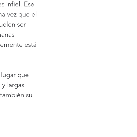
 infiel. Ese 
na vez que el 
uelen ser 
manas 
lemente está 
 lugar que 
 y largas 
 también su 