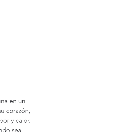
ina en un 
su corazón, 
or y calor. 
ndo sea 