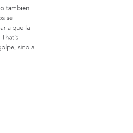
no también 
os se 
ar a que la 
That’s 
olpe, sino a 