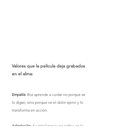
Valores que la película deja grabados 
en el alma:
Empatía
: Roz aprende a cuidar no porque se 
lo digan, sino porque ve el dolor ajeno y lo 
transforma en acción.
Adaptación
: Su inteligencia no radica en lo 
que sabe, sino en su capacidad para 