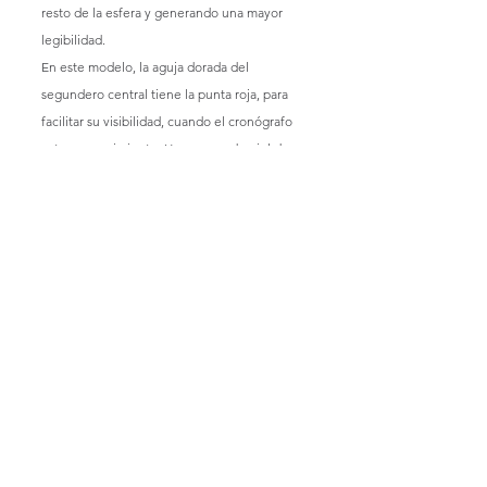
resto de la esfera y generando una mayor 
legibilidad.
En este modelo, la aguja dorada del 
segundero central tiene la punta roja, para 
facilitar su visibilidad, cuando el cronógrafo 
este en movimiento. Una correa de piel de 
becerro marrón culmina el acabado de este 
elegante reloj, que no os dejara indiferente, 
cuando os diga que su precio es de tan solo 
159,95€
 La variedad de correas y estilos que ofrece 
la marca nos permite combinar con cualquier 
estilo que deseemos: milanesa, nato, piel de 
becerro de diferentes estilos, acabados y 
con una gran variedad de colores. Algo muy 
útil y practico es el easy click, que es su 
sistema de cambio de correa, en unos 
segundos, el propio usuario, la habrá 