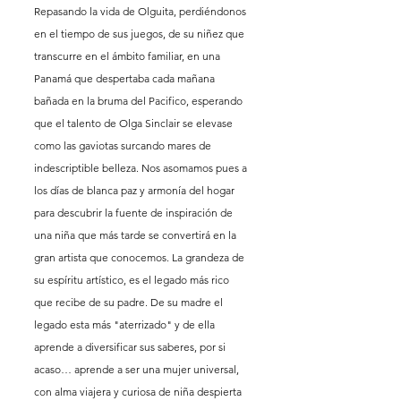
Repasando la vida de Olguita, perdiéndonos 
en el tiempo de sus juegos, de su niñez que 
transcurre en el ámbito familiar, en una 
Panamá que despertaba cada mañana 
bañada en la bruma del Pacifico, esperando 
que el talento de Olga Sinclair se elevase 
como las gaviotas surcando mares de 
indescriptible belleza. Nos asomamos pues a 
los días de blanca paz y armonía del hogar 
para descubrir la fuente de inspiración de 
una niña que más tarde se convertirá en la 
gran artista que conocemos. La grandeza de 
su espíritu artístico, es el legado más rico 
que recibe de su padre. De su madre el 
legado esta más "aterrizado" y de ella 
aprende a diversificar sus saberes, por si 
acaso… aprende a ser una mujer universal, 
con alma viajera y curiosa de niña despierta 