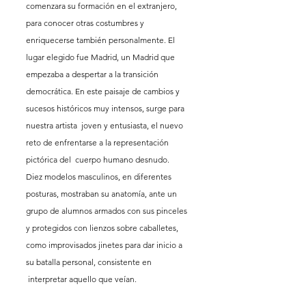
comenzara su formación en el extranjero, 
para conocer otras costumbres y 
enriquecerse también personalmente. El 
lugar elegido fue Madrid, un Madrid que 
empezaba a despertar a la transición 
democrática. En este paisaje de cambios y 
sucesos históricos muy intensos, surge para 
nuestra artista  joven y entusiasta, el nuevo 
reto de enfrentarse a la representación 
pictórica del  cuerpo humano desnudo.   
Diez modelos masculinos, en diferentes 
posturas, mostraban su anatomía, ante un 
grupo de alumnos armados con sus pinceles 
y protegidos con lienzos sobre caballetes, 
como improvisados jinetes para dar inicio a 
su batalla personal, consistente en 
 interpretar aquello que veían.  