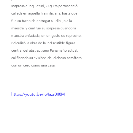
sorpresa e inquietud, Olguita permaneció 
callada en aquella fila miliciana, hasta que 
fue su turno de entregar su dibujo a la 
maestra, y cuál fue su sorpresa cuando la 
maestra enfadada, en un gesto de reproche,  
ridiculizó la obra de la indiscutible figura 
central del abstractismo Panameño actual, 
calificando su "visión" del dichoso semáforo, 
con un cero como una casa.
https://youtu.be/Io4azs0II8M