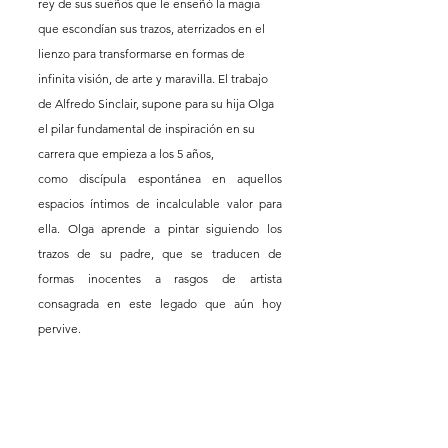
rey de sus sueños que le enseñó la magia 
que escondían sus trazos, aterrizados en el 
lienzo para transformarse en formas de 
infinita visión, de arte y maravilla. El trabajo 
de Alfredo Sinclair, supone para su hija Olga 
el pilar fundamental de inspiración en su 
carrera que empieza a los 5 años,
como discípula espontánea en aquellos 
espacios íntimos de incalculable valor para 
ella. Olga aprende a pintar siguiendo los 
trazos de su padre, que se traducen de 
formas inocentes a rasgos de artista 
consagrada en este legado que aún hoy 
pervive.