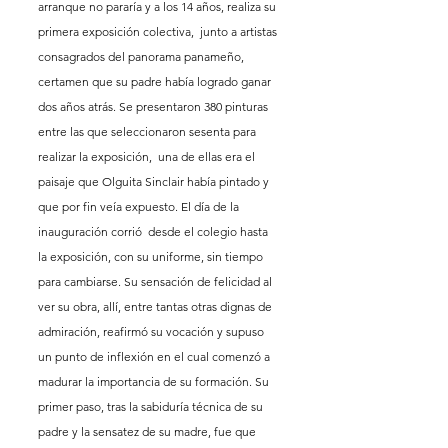
arranque no pararía y a los 14 años, realiza su 
primera exposición colectiva,  junto a artistas 
consagrados del panorama panameño, 
certamen que su padre había logrado ganar 
dos años atrás. Se presentaron 380 pinturas 
entre las que seleccionaron sesenta para 
realizar la exposición,  una de ellas era el 
paisaje que Olguita Sinclair había pintado y 
que por fin veía expuesto. El día de la 
inauguración corrió  desde el colegio hasta 
la exposición, con su uniforme, sin tiempo 
para cambiarse. Su sensación de felicidad al 
ver su obra, allí, entre tantas otras dignas de 
admiración, reafirmó su vocación y supuso 
un punto de inflexión en el cual comenzó a 
madurar la importancia de su formación. Su 
primer paso, tras la sabiduría técnica de su 
padre y la sensatez de su madre, fue que 