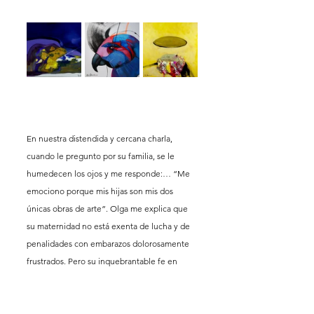
En nuestra distendida y cercana charla, 
cuando le pregunto por su familia, se le 
humedecen los ojos y me responde:… “Me 
emociono porque mis hijas son mis dos 
únicas obras de arte”. Olga me explica que 
su maternidad no está exenta de lucha y de 
penalidades con embarazos dolorosamente 
frustrados. Pero su inquebrantable fe en 
Dios,  su determinación y su voluntad de ser 
madre, dieron los frutos deseados y 
finalmente hoy en día puede hablar con 