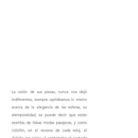
La visión de sus piezas, nunca nos dejó 
indiferentes, siempre opinábamos lo mismo 
acerca de la elegancia de las esferas, su 
atemporalidad, se puede decir que están 
exentas de falsas modas pasajeras, y como 
colofón, en el reverso de cada reloj, el 
deleite era único al contemplar el acabado 