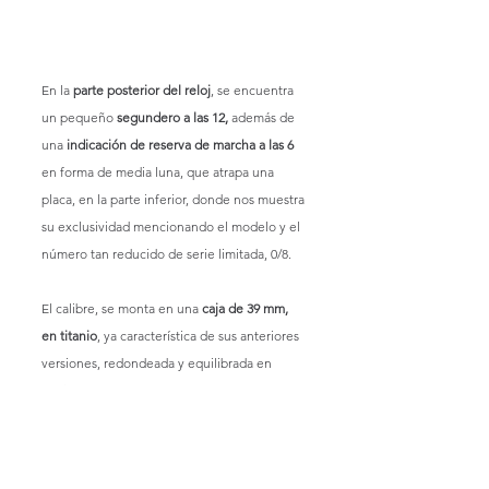
En la 
parte posterior del reloj
, se encuentra 
un pequeño 
segundero a las 12,
 además de 
una 
indicación de reserva de marcha a las 6
en forma de media luna, que atrapa una 
placa, en la parte inferior, donde nos muestra 
su exclusividad mencionando el modelo y el 
número tan reducido de serie limitada, 0/8.
El calibre, se monta en una 
caja de 39 mm, 
en titanio
, ya característica de sus anteriores 
versiones, redondeada y equilibrada en 
conjunto, con asas en forma de gota de 
agua, que coronan este original reloj, sujeto 
a la muñeca con una correa de alligator.