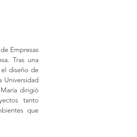
 de Empresas 
a. Tras una 
el diseño de 
 Universidad 
aría dirigió 
ectos tanto 
bientes que 