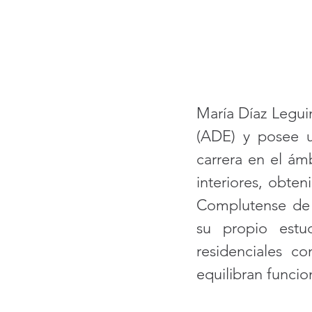
María Díaz Legui
(ADE) y posee u
carrera en el ámb
interiores, obten
Complutense de M
su propio estud
residenciales c
equilibran funcio