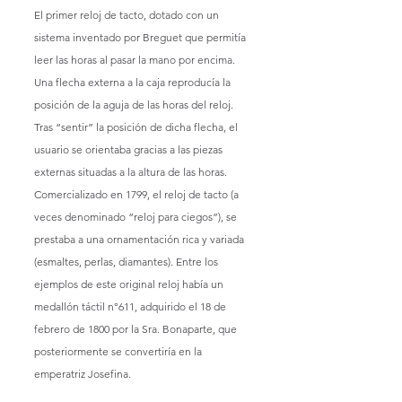
El primer reloj de tacto, dotado con un 
sistema inventado por Breguet que permitía 
leer las horas al pasar la mano por encima. 
Una flecha externa a la caja reproducía la 
posición de la aguja de las horas del reloj. 
Tras “sentir” la posición de dicha flecha, el 
usuario se orientaba gracias a las piezas 
externas situadas a la altura de las horas. 
Comercializado en 1799, el reloj de tacto (a 
veces denominado “reloj para ciegos”), se 
prestaba a una ornamentación rica y variada 
(esmaltes, perlas, diamantes). Entre los 
ejemplos de este original reloj había un 
medallón táctil n°611, adquirido el 18 de 
febrero de 1800 por la Sra. Bonaparte, que 
posteriormente se convertiría en la 
emperatriz Josefina.