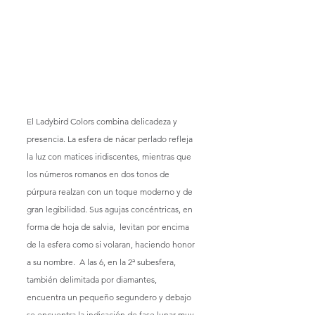
El Ladybird Colors combina delicadeza y 
presencia. La esfera de nácar perlado refleja 
la luz con matices iridiscentes, mientras que 
los números romanos en dos tonos de 
púrpura realzan con un toque moderno y de 
gran legibilidad. Sus agujas concéntricas, en 
forma de hoja de salvia,  levitan por encima 
de la esfera como si volaran, haciendo honor 
a su nombre.
 A las 6, en la 2ª subesfera, 
también delimitada por diamantes, 
encuentra un pequeño segundero y debajo 
se encuentra la indicación de fase lunar muy 