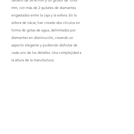
tamaño de 34.90 mm y un grosor de 10.43 
mm, con más de 2 quilates de diamantes 
engastados entre la caja y la esfera. En la 
esfera de nácar, han creado dos círculos en 
forma de gotas de agua, delimitados por 
diamantes en disminución, creando un 
aspecto elegante y pudiendo disfrutar de 
cada uno de los detalles. Una complejidad a 
la altura de la manufactura.