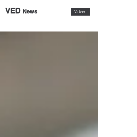
VED
News
Volver