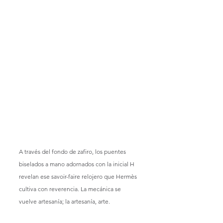
A través del fondo de zafiro, los puentes 
biselados a mano adornados con la inicial H 
revelan ese savoir-faire relojero que Hermès 
cultiva con reverencia. La mecánica se 
vuelve artesanía; la artesanía, arte.