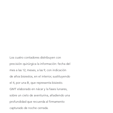
Los cuatro contadores distribuyen con 
precisión quirúrgica la información: fecha del 
mes a las 12, meses, a las 9, con indicación 
de años bisiestos, en el interior, sustituyendo 
el 4, por una B, que representa bisiesto. 
GMT elaborado en nácar y la fases lunares, 
sobre un cielo de aventurina, añadiendo una 
profundidad que recuerda al firmamento 
capturado de noche cerrada.