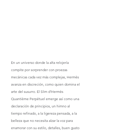
En un universo donde la alta relojería 
compite por sorprender con proezas 
mecánicas cada vez más complejas, Hermès 
avanza en discreción, como quien domina el 
arte del susurro. El Slim d’Hermès 
Quantième Perpétuel emerge así como una 
declaración de principios, un himno al 
tiempo refinado, a la ligereza pensada, a la 
belleza que no necesita alzar la voz para 
enamorar con su estilo, detalles, buen gusto 