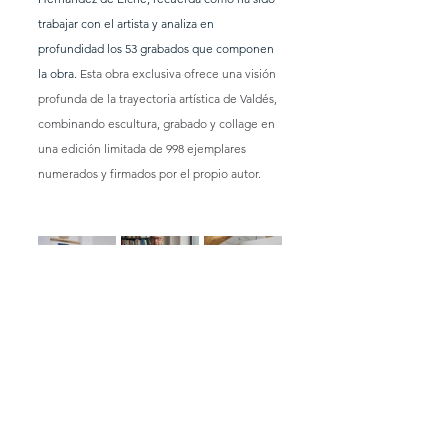
trabajar con el artista y analiza en 
profundidad los 53 grabados que componen 
la obra.
 Esta obra exclusiva ofrece una visión 
profunda de la trayectoria artística de Valdés, 
combinando escultura, grabado y collage en 
una edición limitada de 998 ejemplares 
numerados y firmados por el propio autor.
Un Libro de Arte
 que incluye 53 grabados 
seleccionados personalmente por Valdés, 
que abarcan diversas series y épocas de su 