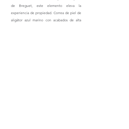
de Breguet, este elemento eleva la 
experiencia de propiedad. Correa de piel de 
aligátor azul marino con acabados de alta 
calidad, complementa a la perfección con el 
diseño del reloj. La pieza cuenta con 
aproximadamente 52 gramos de oro Breguet 
y 2.2 gramos de platino, una combinación 
que contribuye a su carácter lujoso y robusto.
https://youtu.be/nF_UpW2yOmo?
si=PFw7yuyy_5dN-O7u
El Breguet Tradition Seconde Rétrograde 
7035 no es solo un reloj, es un símbolo de 